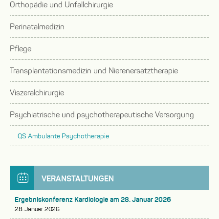
oder
Orthopädie und Unfallchirurgie
auf-
zuklappen
Untermenü
oder
Perinatalmedizin
auf-
zuklappen
Untermenü
oder
Pflege
auf-
zuklappen
Untermenü
oder
Transplantationsmedizin und Nierenersatztherapie
auf-
zuklappen
Untermenü
oder
Viszeralchirurgie
auf-
zuklappen
oder
Psychiatrische und psychotherapeutische Versorgung
zuklappen
Untermenü
QS Ambulante Psychotherapie
auf-
oder
zuklappen
VERANSTALTUNGEN
Ergebniskonferenz Kardiologie am 28. Januar 2026
28. Januar 2026