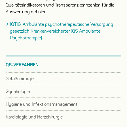
Qualitätsindikatoren und Transparenzkennzahlen für die
Auswertung definiert.
IQTIG: Ambulante psychotherapeutische Versorgung
gesetzlich Krankenversicherter (QS Ambulante
Psychotherapie)
QS-VERFAHREN
Gefäßchirurgie
Untermenü
Gynäkologie
auf-
Untermenü
oder
Hygiene und Infektionsmanagement
auf-
zuklappen
Untermenü
oder
Kardiologie und Herzchirurgie
auf-
zuklappen
Untermenü