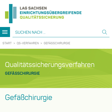
LAG
Suche
Su
Sachsen
ab
-
START
QS-VERFAHREN
GEFÄSSCHIRURGIE
Einrichtungsübergreifende
Qualitätssicherung
Qualitätssicherungsverfahren
GEFÄSSCHIRURGIE
Gefäßchirurgie