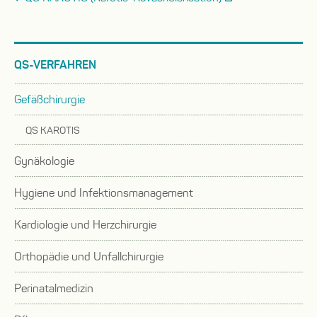
QS-VERFAHREN
Gefäßchirurgie
Untermenü
QS KAROTIS
auf-
oder
Gynäkologie
zuklappen
Untermenü
Hygiene und Infektionsmanagement
auf-
Untermenü
oder
Kardiologie und Herzchirurgie
auf-
zuklappen
Untermenü
oder
Orthopädie und Unfallchirurgie
auf-
zuklappen
Untermenü
oder
Perinatalmedizin
auf-
zuklappen
Untermenü
oder