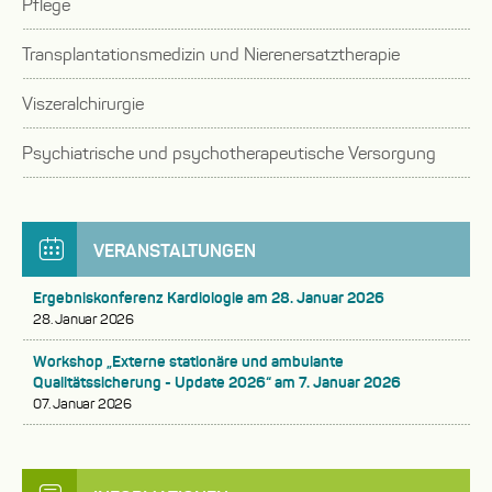
Pflege
auf-
zuklappen
Untermenü
oder
Transplantationsmedizin und Nierenersatztherapie
auf-
zuklappen
Untermenü
oder
Viszeralchirurgie
auf-
zuklappen
oder
Psychiatrische und psychotherapeutische Versorgung
zuklappen
Untermenü
auf-
oder
VERANSTALTUNGEN
zuklappen
Ergebniskonferenz Kardiologie am 28. Januar 2026
28. Januar 2026
Workshop „Externe stationäre und ambulante
Qualitätssicherung - Update 2026“ am 7. Januar 2026
07. Januar 2026