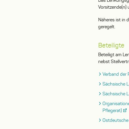
Das Lenkungs­g
Vorsitzende(n) u
Näheres ist in 
geregelt.
Beteiligte
Beteiligt am Le
nebst Stellvert
Verband der 
Sächsische 
Sächsische 
Organisation
Pflegerat)
Ostdeutsche