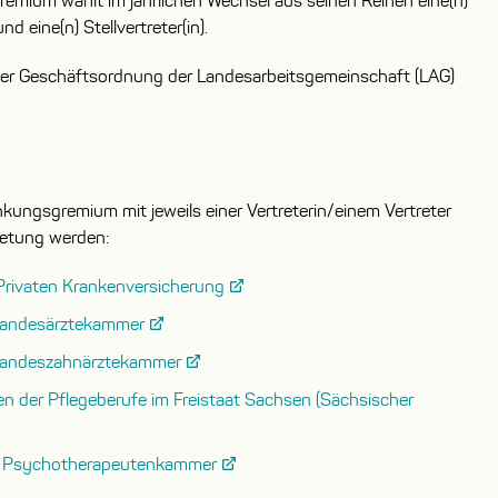
remium wählt im jährlichen Wechsel aus seinen Reihen eine(n)
nd eine(n) Stellvertreter(in).
der Geschäfts­ordnung der Landesarbeits­gemeinschaft (LAG)
nkungsgremium mit jeweils einer Vertreterin/einem Vertreter
retung werden:
Privaten Krankenversicherung
Landesärztekammer
Landeszahnärztekammer
en der Pflegeberufe im Freistaat Sachsen (Sächsischer
 Psychotherapeutenkammer