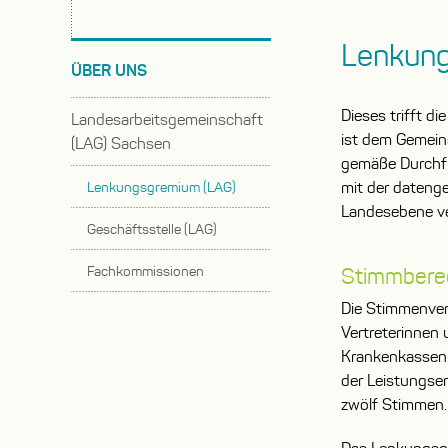
Lenkung
ÜBER UNS
Dieses trifft 
Landesarbeitsgemeinschaft
ist dem Gemein
(LAG) Sachsen
gemäße Durchf
Untermenü
mit der datenge
Lenkungsgremium (LAG)
auf-
Landesebene ve
oder
Geschäftsstelle (LAG)
zuklappen
Fachkommissionen
Stimmbere
Untermenü
Die Stimmen­ver
auf-
Vertreterinnen
oder
Krankenkassen 
zuklappen
der Leistungs­e
zwölf Stimmen.