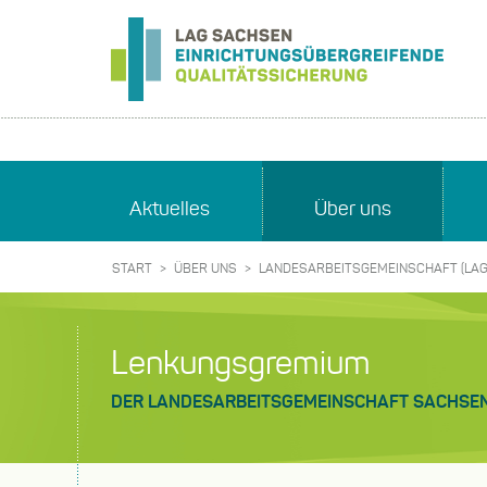
LAG
Sachsen
-
Einrichtungsübergreifende
Aktuelles
Über uns
Qualitätssicherung
START
ÜBER UNS
LANDESARBEITSGEMEINSCHAFT (LAG
Lenkungsgremium
DER LANDESARBEITSGEMEINSCHAFT SACHSE