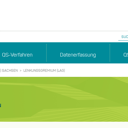
Suc
QS-Verfahren
Datenerfassung
Q
) SACHSEN
LENKUNGSGREMIUM (LAG)
N